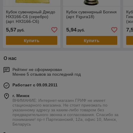
Кубок сувенирный Дзюдо
Кубок сувенирный Богиня
Куб
HX3166-C6 (серебро)
(арт. Figura18)
Ги
(арт. HX3166-C6)
(зо
5,57
5,94
7,
руб.
руб.
Купить
Купить
О нас
Рейтинг не сформирован
Менее 5 отзывов за последний год
Работает с 09.09.2011
г. Минск
ВНИМАНИЕ: Интернет-магазин ГРИФ не имеет
стационарного магазина. Не стоит приезжать по
указанному адресу за каким-либо товаром без
предварительного звонка и согласования. Спасибо за
понимание! пр-т Партизанский, 12а, офис 10, Минск,
Беларусь