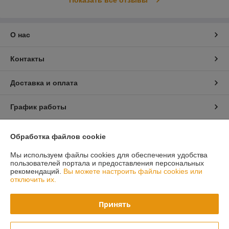
Показать все отзывы
О нас
Контакты
Доставка и оплата
График работы
Полная версия сайта
Обработка файлов cookie
Мы используем файлы cookies для обеспечения удобства
Политика обработки cookies
пользователей портала и предоставления персональных
рекомендаций.
Вы можете настроить файлы cookies или
Сайт создан на платформе Deal.by
отключить их.
Принять