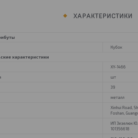
ХАРАКТЕРИСТИКИ
рибуты
Кубок
ьские характеристики
XY-1466
а
шт
39
металл
Xinhui Road, S
Foshan, Guang
ИП Зезелюк Ю.Г.
101356618