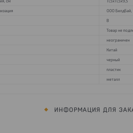
ия, см
11,5х11,5х9,5
низация
ООО БилдБай, 2
B
Товар не под
неограничен
Китай
черный
пластик
металл
ИНФОРМАЦИЯ ДЛЯ ЗАК