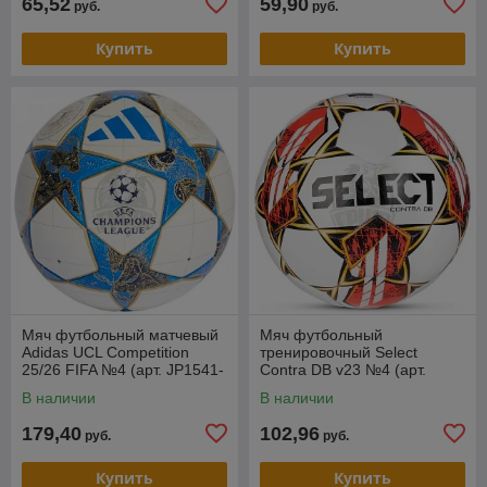
65,52
59,90
руб.
руб.
Купить
Купить
Мяч футбольный матчевый
Мяч футбольный
Adidas UCL Competition
тренировочный Seleсt
25/26 FIFA №4 (арт. JP1541-
Contra DB v23 №4 (арт.
4)
0854160300)
В наличии
В наличии
179,40
102,96
руб.
руб.
Купить
Купить