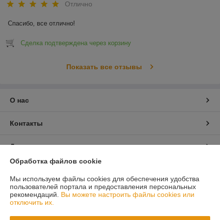
Отлично
Спасибо, все отлично!
Сделка подтверждена через корзину
Показать все отзывы
О нас
Контакты
Доставка и оплата
Обработка файлов cookie
График работы
Мы используем файлы cookies для обеспечения удобства
пользователей портала и предоставления персональных
Полная версия сайта
рекомендаций.
Вы можете настроить файлы cookies или
отключить их.
Политика обработки cookies