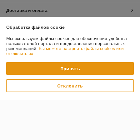
Доставка и оплата
График работы
Обработка файлов cookie
Мы используем файлы cookies для обеспечения удобства
Полная версия сайта
пользователей портала и предоставления персональных
рекомендаций.
Вы можете настроить файлы cookies или
отключить их.
Политика обработки cookies
Принять
Сайт создан на платформе Deal.by
Отклонить
Информация для покупателя
Юридическое лицо:
ООО "БилдБай"
220070, г. Минск, пр-т Партизанский, д. 12а, комн. 10
Регистрационный номер ЕГР: 691595398