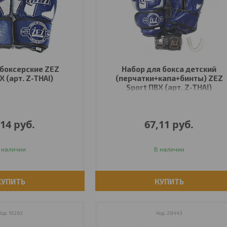
боксерские ZEZ
Набор для бокса детский
Х (арт. Z-THAI)
(перчатки+капа+бинты) ZEZ
Sport ПВХ (арт. Z-THAI)
,14
руб.
67,11
руб.
 наличии
В наличии
КУПИТЬ
КУПИТЬ
19263
28443