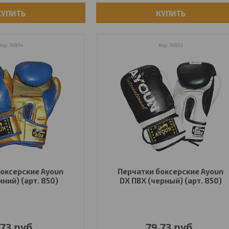
КУПИТЬ
КУПИТЬ
16814
16813
оксерские Ayoun
Перчатки боксерские Ayoun
иний) (арт. 850)
DX ПВХ (черный) (арт. 850)
,73
руб.
79,73
руб.