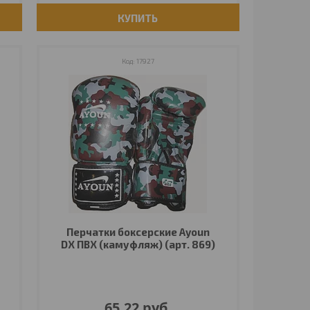
КУПИТЬ
17927
Перчатки боксерские Ayoun
DX ПВХ (камуфляж) (арт. 869)
65,22
руб.