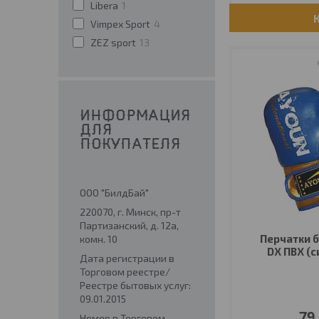
Libera
1
Vimpex Sport
4
ZEZ sport
13
ИНФОРМАЦИЯ
ДЛЯ
ПОКУПАТЕЛЯ
ООО "БилдБай"
220070, г. Минск, пр-т
Партизанский, д. 12а,
Перчатки б
комн. 10
DX ПВХ (с
Дата регистрации в
Торговом реестре/
Реестре бытовых услуг:
09.01.2015
79
Номер в Торговом