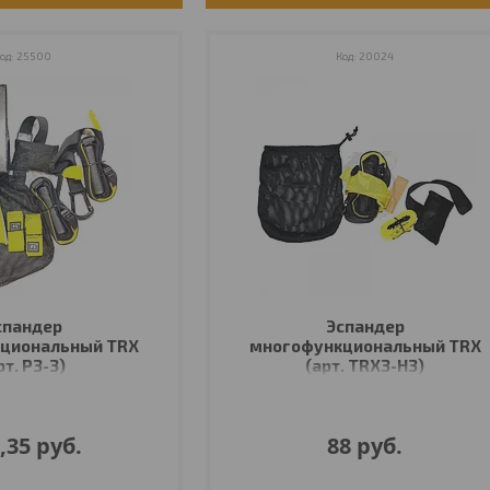
25500
20024
спандер
Эспандер
циональный TRX
многофункциональный TRX
рт. P3-3)
(арт. TRX3-H3)
,35
руб.
88
руб.