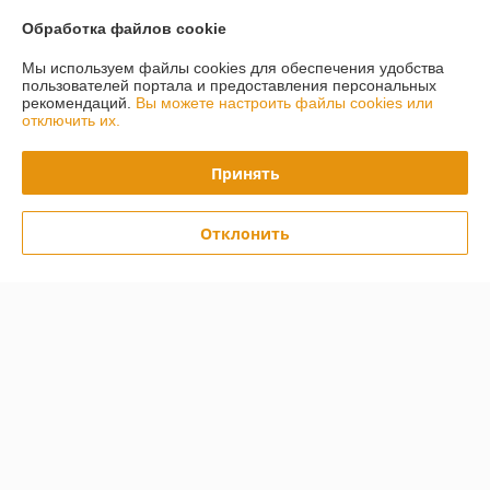
График работы
Обработка файлов cookie
Мы используем файлы cookies для обеспечения удобства
Полная версия сайта
пользователей портала и предоставления персональных
рекомендаций.
Вы можете настроить файлы cookies или
отключить их.
Политика обработки cookies
Принять
Сайт создан на платформе Deal.by
Отклонить
Информация для покупателя
Юридическое лицо:
ООО "БилдБай"
220070, г. Минск, пр-т Партизанский, д. 12а, комн. 10
Регистрационный номер ЕГР: 691595398
УНП: 691595398
Регистрационный орган: Минский райисполком