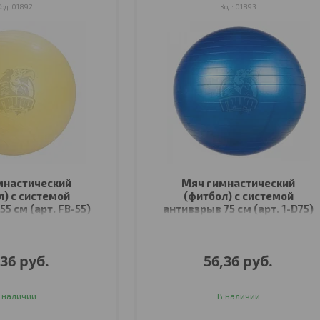
01892
01893
мнастический
Мяч гимнастический
л) с системой
(фитбол) с системой
5 см (арт. FB-55)
антивзрыв 75 см (арт. 1-D75)
,36
руб.
56,36
руб.
 наличии
В наличии