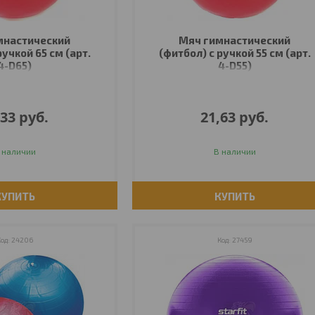
мнастический
Мяч гимнастический
ручкой 65 см (арт.
(фитбол) с ручкой 55 см (арт.
4-D65)
4-D55)
,33
руб.
21,63
руб.
 наличии
В наличии
КУПИТЬ
КУПИТЬ
24206
27459