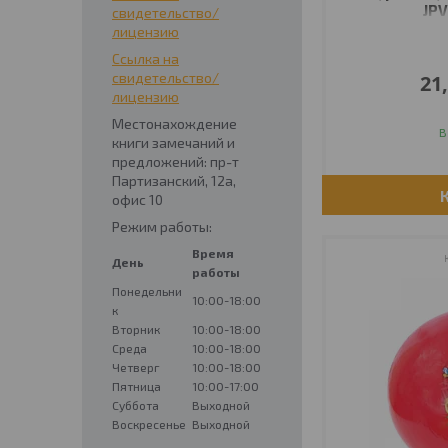
JPV
свидетельство/
лицензию
Ссылка на
свидетельство/
21
лицензию
Местонахождение
В
книги замечаний и
предложений: пр-т
Партизанский, 12а,
офис 10
Режим работы:
Время
День
работы
Понедельни
10:00-18:00
к
Вторник
10:00-18:00
Среда
10:00-18:00
Четверг
10:00-18:00
Пятница
10:00-17:00
Суббота
Выходной
Воскресенье
Выходной