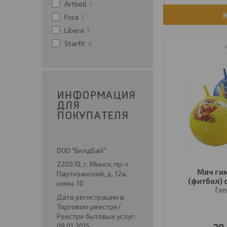
Artbell
1
Fora
1
Libera
1
Starfit
4
ИНФОРМАЦИЯ
ДЛЯ
ПОКУПАТЕЛЯ
ООО "БилдБай"
220070, г. Минск, пр-т
Мяч ги
Партизанский, д. 12а,
(фитбол) 
комн. 10
(ар
Дата регистрации в
Торговом реестре/
Реестре бытовых услуг:
09.01.2015