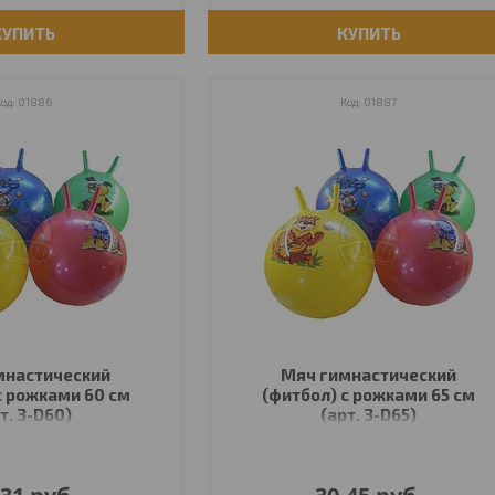
КУПИТЬ
КУПИТЬ
01886
01887
мнастический
Мяч гимнастический
с рожками 60 см
(фитбол) с рожками 65 см
т. 3-D60)
(арт. 3-D65)