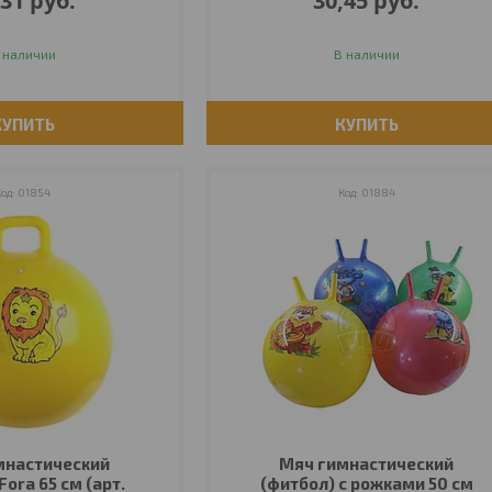
,31
руб.
30,45
руб.
 наличии
В наличии
КУПИТЬ
КУПИТЬ
01854
01884
мнастический
Мяч гимнастический
Fora 65 см (арт.
(фитбол) с рожками 50 см