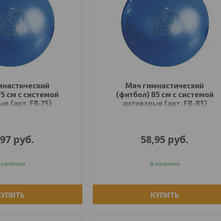
мнастический
Мяч гимнастический
75 см с системой
(фитбол) 85 см с системой
в (арт. FB-75)
антивзрыв (арт. FB-85)
,97
руб.
58,95
руб.
 наличии
В наличии
КУПИТЬ
КУПИТЬ