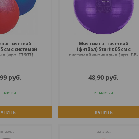
мнастический
Мяч гимнастический
75 см с системой
(фитбол) Starfit 65 см с
в (арт. F1301)
системой антивзрыв (арт. GB-
108-65-PU)
,99
руб.
48,90
руб.
 наличии
В наличии
КУПИТЬ
КУПИТЬ
28633
31395