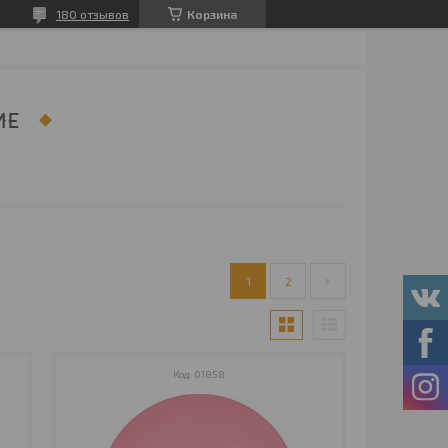
180 отзывов
Корзина
ИЕ
1
2
01858