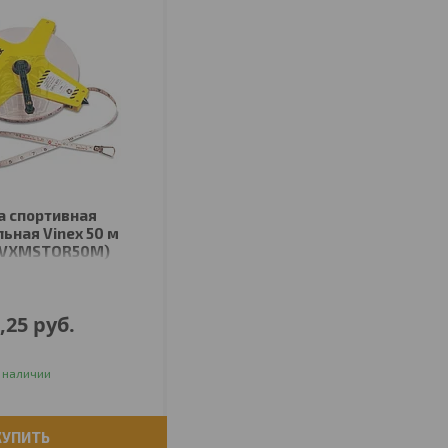
а спортивная
ьная Vinex 50 м
20VXMSTOR50M)
,25
руб.
 наличии
КУПИТЬ