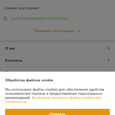
Спасибо, все отлично!
Сделка подтверждена через корзину
Показать все отзывы
О нас
Контакты
Доставка и оплата
Обработка файлов cookie
График работы
Мы используем файлы cookies для обеспечения удобства
пользователей портала и предоставления персональных
Полная версия сайта
рекомендаций.
Вы можете настроить файлы cookies или
отключить их.
Политика обработки cookies
Принять