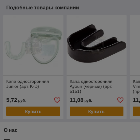
Подобные товары компании
Капа односторонняя
Капа односторонняя
Ка
Junior (арт. K-D)
Ayoun (черный) (арт.
Vim
5151)
(пр
5,72
11,08
11
руб.
руб.
Купить
Купить
О нас