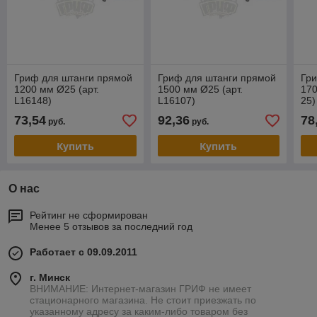
Гриф для штанги прямой
Гриф для штанги прямой
Гр
1200 мм Ø25 (арт.
1500 мм Ø25 (арт.
170
L16148)
L16107)
25)
73,54
92,36
78
руб.
руб.
Купить
Купить
О нас
Рейтинг не сформирован
Менее 5 отзывов за последний год
Работает с 09.09.2011
г. Минск
ВНИМАНИЕ: Интернет-магазин ГРИФ не имеет
стационарного магазина. Не стоит приезжать по
указанному адресу за каким-либо товаром без