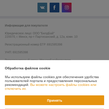
Информация для покупателя
Юридическое лицо:
ООО "БилдБай"
220070, г. Минск, пр-т Партизанский, д. 12а, комн. 10
Регистрационный номер ЕГР: 691595398
УНП: 691595398
Регистрационный орган: Минский райисполком
Обработка файлов cookie
Дата регистрации компании: 28.05.2014
Ссылка на свидетельство/лицензию
Мы используем файлы cookies для обеспечения удобства
пользователей портала и предоставления персональных
Ссылка на свидетельство/лицензию
рекомендаций.
Вы можете настроить файлы cookies или
отключить их.
Ссылка на свидетельство/лицензию
Ссылка на свидетельство/лицензию
Принять
Ссылка на свидетельство/лицензию