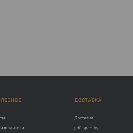
ОЛЕЗНОЕ
ДОСТАВКА
тьи
Доставка
оизводители
grif-sport.by