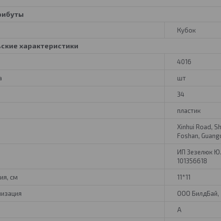
рибуты
Кубок
ьские характеристики
4016
а
шт
34
пластик
Xinhui Road, S
Foshan, Guang
ИП Зезелюк Ю.Г.
101356618
ия, см
11*11
низация
ООО БилдБай, 2
A