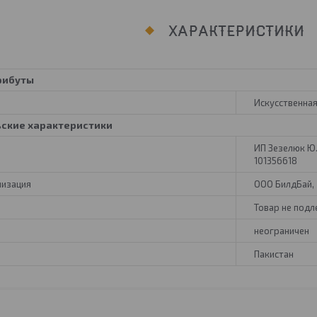
ХАРАКТЕРИСТИКИ
рибуты
Искусственна
ьские характеристики
ИП Зезелюк Ю.Г.
101356618
низация
ООО БилдБай, 2
Товар не под
неограничен
Пакистан