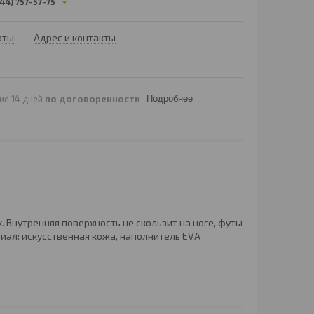
44) 757-57-75
оты
Адрес и контакты
ие 14 дней
по договоренности
Подробнее
 Внутренняя поверхность не скользит на ноге, футы
иал: искусственная кожа, наполнитель EVA