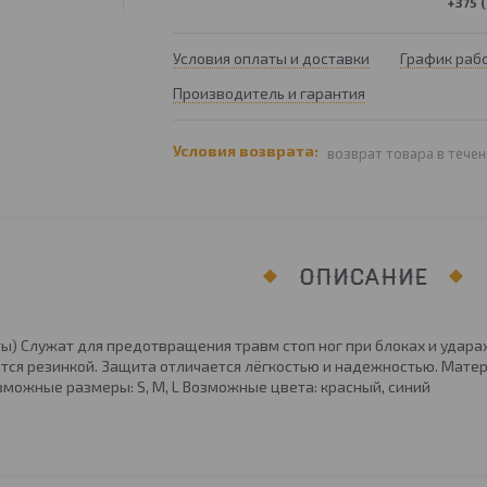
+375 (
Условия оплаты и доставки
График раб
Производитель и гарантия
возврат товара в течен
ОПИСАНИЕ
ы) Служат для предотвращения травм стоп ног при блоках и ударах.
ся резинкой. Защита отличается лёгкостью и надежностью. Матер
зможные размеры: S, M, L Возможные цвета: красный, синий