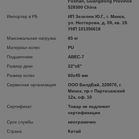
Foshan, Guangdong Province
528300 China
Импортер в РБ
ИП Зезелюк Ю.Г., г. Минск,
ул. Нестерова, д. 59, кв. 19.
УНП 101356618
Максимальная нагрузка
65 кг
Материал колес
PU
Подшипники
ABEC-7
Размер деки
22''x6''
Размер колес
60х45 мм
Сервисная организация
ООО БилдБай, 220070, г.
Минск, пр-т Партизанский
12а, оф. 10
Сертификат
Товар не подлежит
сертификации
Срок службы
неограничен
Страна
Китай