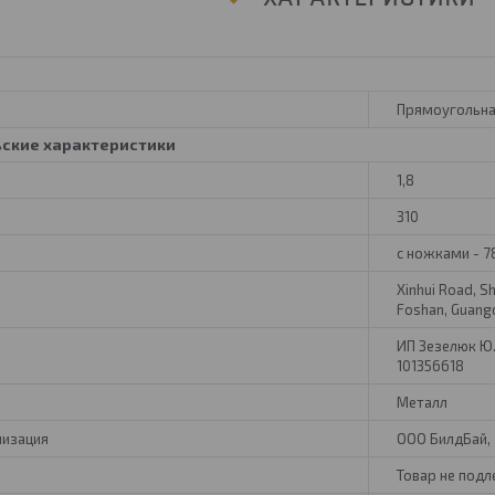
Прямоугольн
ьские характеристики
1,8
310
с ножками - 7
Xinhui Road, S
Foshan, Guang
ИП Зезелюк Ю.Г.
101356618
Металл
низация
ООО БилдБай, 2
Товар не под