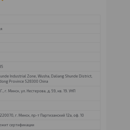
ая
85
hunde Industrial Zone, Wusha, Daliang Shunde District,
dong Province 528300 China
, г. Минск, ул. Нестерова, д. 59, кв. 19. УНП
20070, г. Минск, пр-т Партизанский 12а, оф. 10
лежит сертификации