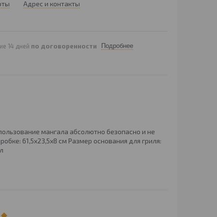
оты
Адрес и контакты
ие 14 дней
по договоренности
Подробнее
пользование мангала абсолютно безопасно и не
бке: 61,5х23,5х8 см Размер основания для гриля:
лл