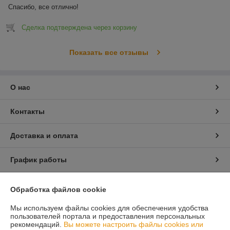
Спасибо, все отлично!
Сделка подтверждена через корзину
Показать все отзывы
О нас
Контакты
Доставка и оплата
График работы
Полная версия сайта
Обработка файлов cookie
Мы используем файлы cookies для обеспечения удобства
Политика обработки cookies
пользователей портала и предоставления персональных
рекомендаций.
Вы можете настроить файлы cookies или