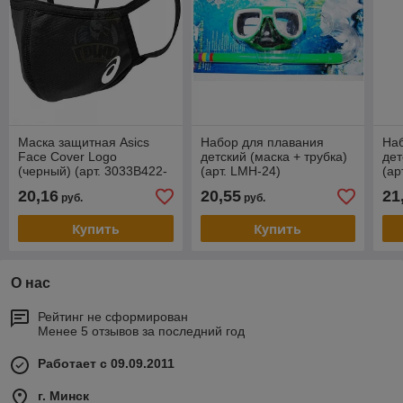
Маска защитная Asics
Набор для плавания
На
Face Cover Logo
детский (маска + трубка)
дет
(черный) (арт. 3033B422-
(арт. LMH-24)
(ар
003)
20,16
20,55
21
руб.
руб.
Купить
Купить
О нас
Рейтинг не сформирован
Менее 5 отзывов за последний год
Работает с 09.09.2011
г. Минск