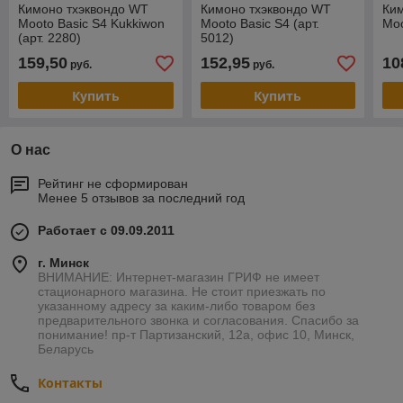
Кимоно тхэквондо WT
Кимоно тхэквондо WT
Ки
Mooto Basic S4 Kukkiwon
Mooto Basic S4 (арт.
Moo
(арт. 2280)
5012)
159,50
152,95
10
руб.
руб.
Купить
Купить
О нас
Рейтинг не сформирован
Менее 5 отзывов за последний год
Работает с 09.09.2011
г. Минск
ВНИМАНИЕ: Интернет-магазин ГРИФ не имеет
стационарного магазина. Не стоит приезжать по
указанному адресу за каким-либо товаром без
предварительного звонка и согласования. Спасибо за
понимание! пр-т Партизанский, 12а, офис 10, Минск,
Беларусь
Контакты