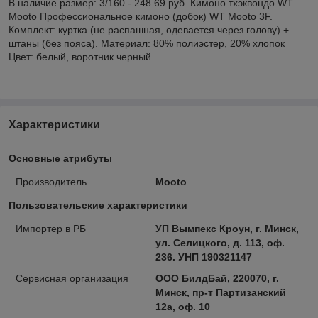
В наличие размер: 3/160 - 248.69 руб. Кимоно тхэквондо WT
Mooto Профессиональное кимоно (добок) WT Mooto 3F.
Комплект: куртка (не распашная, одевается через голову) +
штаны (без пояса). Материал: 80% полиэстер, 20% хлопок
Цвет: белый, воротник черный
Характеристики
Основные атрибуты
Производитель
Mooto
Пользовательские характеристики
Импортер в РБ
УП Вымпекс Кроун, г. Минск,
ул. Селицкого, д. 113, оф.
236. УНП 190321147
Сервисная организация
ООО БилдБай, 220070, г.
Минск, пр-т Партизанский
12а, оф. 10