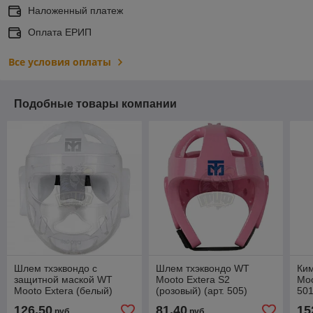
Наложенный платеж
Оплата ЕРИП
Все условия оплаты
Подобные товары компании
Шлем тхэквондо с
Шлем тхэквондо WT
Ки
защитной маской WT
Mooto Extera S2
Moo
Mooto Extera (белый)
(розовый) (арт. 505)
501
126,50
81,40
15
руб.
руб.