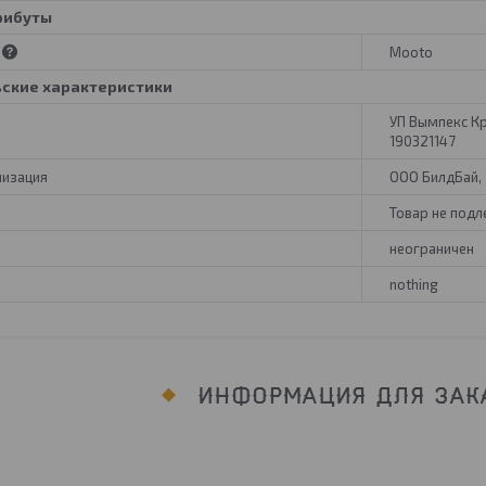
рибуты
Mooto
ьские характеристики
УП Вымпекс Кро
190321147
низация
ООО БилдБай, 2
Товар не под
неограничен
nothing
ИНФОРМАЦИЯ ДЛЯ ЗАК