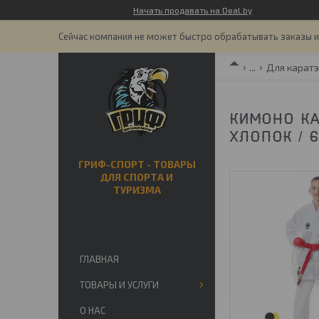
Начать продавать на Deal.by
Сейчас компания не может быстро обрабатывать заказы и 
...
Для каратэ
КИМОНО КА
ХЛОПОК / 6
ГРИФ-СПОРТ - ТОВАРЫ
ДЛЯ СПОРТА И
ТУРИЗМА
ГЛАВНАЯ
ТОВАРЫ И УСЛУГИ
О НАС