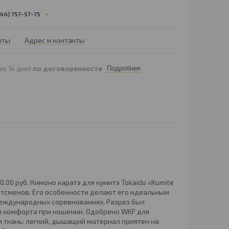
44) 757-57-75
оты
Адрес и контакты
ие 14 дней
по договоренности
Подробнее
 120.00 руб. Кимоно каратэ для кумитэ Tokaido «Kumite
ортсменов. Его особенности делают его идеальным
 международных соревнованиях. Разрез был
и комфорта при ношении. Одобрено WKF для
 ткань: легкий, дышащий материал приятен на