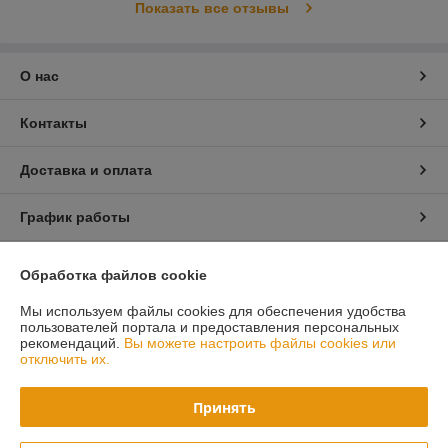
Показать все отзывы
О нас
Контакты
Доставка и оплата
График работы
Полная версия сайта
Обработка файлов cookie
Мы используем файлы cookies для обеспечения удобства
Политика обработки cookies
пользователей портала и предоставления персональных
рекомендаций.
Вы можете настроить файлы cookies или
Сайт создан на платформе Deal.by
отключить их.
Принять