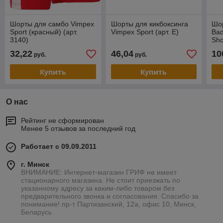
Шорты для самбо Vimpex
Шорты для кикбоксинга
Шор
Sport (красный) (арт.
Vimpex Sport (арт. E)
Bad
3140)
Sho
(ар
32,22
46,04
10
руб.
руб.
Купить
Купить
О нас
Рейтинг не сформирован
Менее 5 отзывов за последний год
Работает с 09.09.2011
г. Минск
ВНИМАНИЕ: Интернет-магазин ГРИФ не имеет
стационарного магазина. Не стоит приезжать по
указанному адресу за каким-либо товаром без
предварительного звонка и согласования. Спасибо за
понимание! пр-т Партизанский, 12а, офис 10, Минск,
Беларусь