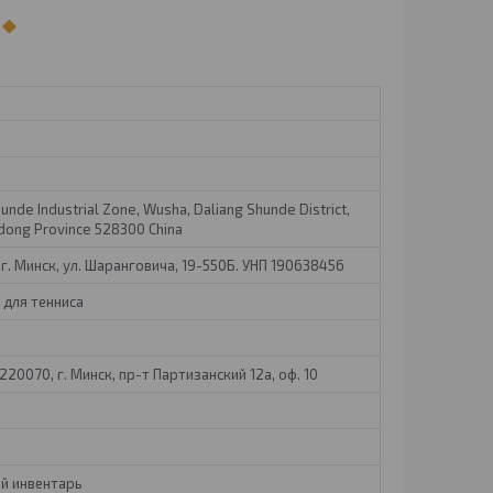
hunde Industrial Zone, Wusha, Daliang Shunde District,
dong Province 528300 China
г. Минск, ул. Шаранговича, 19-550Б. УНП 190638456
 для тенниса
20070, г. Минск, пр-т Партизанский 12а, оф. 10
й инвентарь