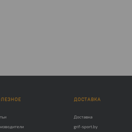
ОЛЕЗНОЕ
ДОСТАВКА
тьи
Доставка
оизводители
grif-sport.by