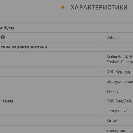
ХАРАКТЕРИСТИКИ
рибуты
Wilson
ьские характеристики
Xinhui Road, S
Foshan, Guang
ООО Курадор, 
оборудование
Теннис
низация
ООО БилдБай, 2
неограничен
Китай
тренировочны