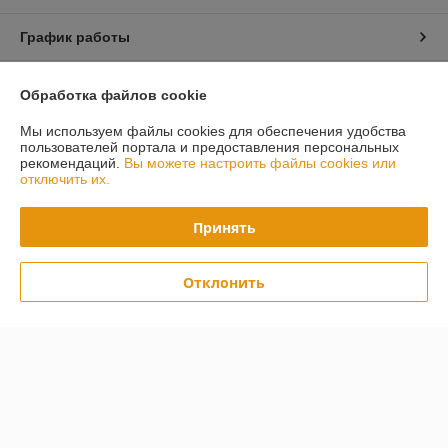
График работы
Полная версия сайта
Обработка файлов cookie
Мы используем файлы cookies для обеспечения удобства
Политика обработки cookies
пользователей портала и предоставления персональных
рекомендаций.
Вы можете настроить файлы cookies или
Сайт создан на платформе Deal.by
отключить их.
Принять
Отклонить
Информация для покупателя
Юридическое лицо:
ООО "БилдБай"
220070, г. Минск, пр-т Партизанский, д. 12а, комн. 10
Регистрационный номер ЕГР: 691595398
УНП: 691595398