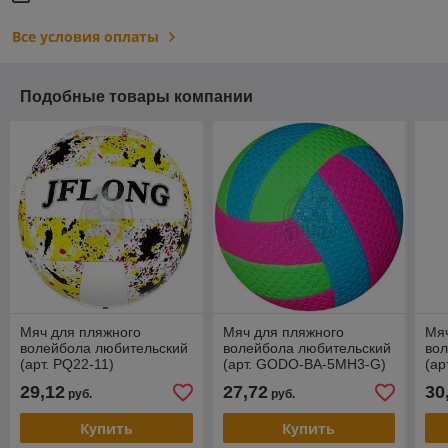
Все условия оплаты
Подобные товары компании
Мяч для пляжного
Мяч для пляжного
Мяч
волейбола любительский
волейбола любительский
во
(арт. PQ22-11)
(арт. GODO-BA-5MH3-G)
(ар
29,12
27,72
30
руб.
руб.
Купить
Купить