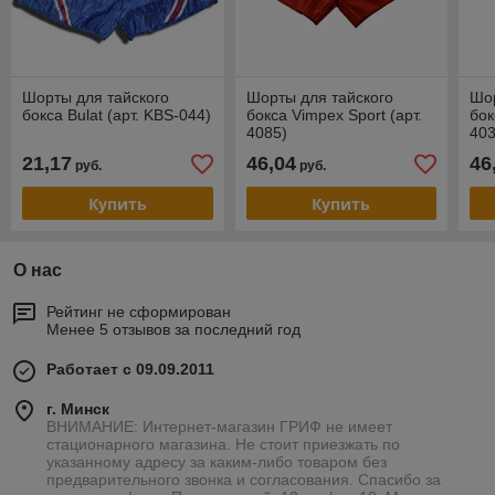
Шорты для тайского
Шорты для тайского
Шор
бокса Bulat (арт. KBS-044)
бокса Vimpex Sport (арт.
бок
4085)
403
21,17
46,04
46
руб.
руб.
Купить
Купить
О нас
Рейтинг не сформирован
Менее 5 отзывов за последний год
Работает с 09.09.2011
г. Минск
ВНИМАНИЕ: Интернет-магазин ГРИФ не имеет
стационарного магазина. Не стоит приезжать по
указанному адресу за каким-либо товаром без
предварительного звонка и согласования. Спасибо за