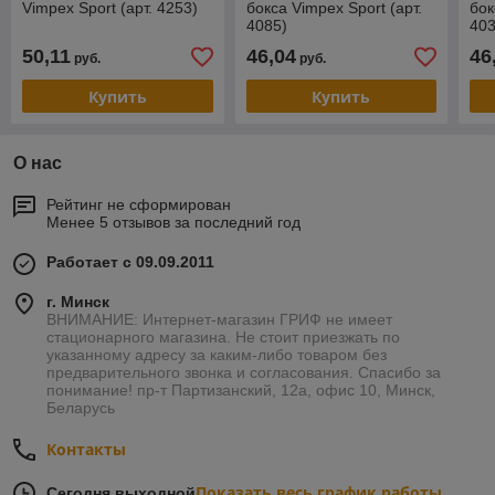
Vimpex Sport (арт. 4253)
бокса Vimpex Sport (арт.
бок
4085)
403
50,11
46,04
46
руб.
руб.
Купить
Купить
О нас
Рейтинг не сформирован
Менее 5 отзывов за последний год
Работает с 09.09.2011
г. Минск
ВНИМАНИЕ: Интернет-магазин ГРИФ не имеет
стационарного магазина. Не стоит приезжать по
указанному адресу за каким-либо товаром без
предварительного звонка и согласования. Спасибо за
понимание! пр-т Партизанский, 12а, офис 10, Минск,
Беларусь
Контакты
Показать весь график работы
Сегодня выходной