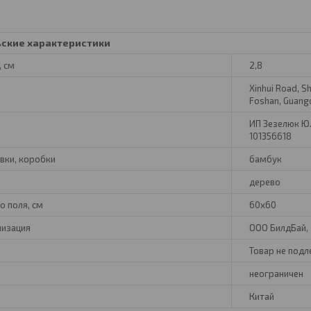
ьские характеристики
 см
2,8
Xinhui Road, S
Foshan, Guang
ИП Зезелюк Ю.Г.
101356618
вки, коробки
бамбук
р
дерево
о поля, см
60х60
низация
ООО БилдБай, 2
Товар не под
неограничен
Китай