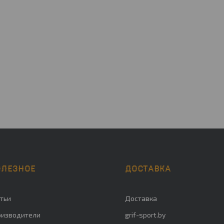
ОЛЕЗНОЕ
ДОСТАВКА
тьи
Доставка
оизводители
grif-sport.by