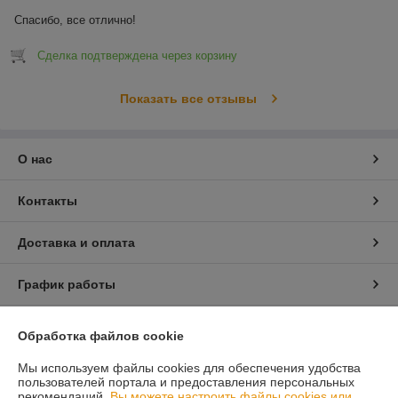
Спасибо, все отлично!
Сделка подтверждена через корзину
Показать все отзывы
О нас
Контакты
Доставка и оплата
График работы
Полная версия сайта
Обработка файлов cookie
Мы используем файлы cookies для обеспечения удобства
Политика обработки cookies
пользователей портала и предоставления персональных
рекомендаций.
Вы можете настроить файлы cookies или