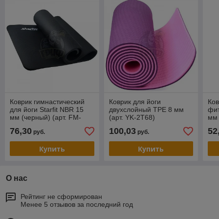
Коврик гимнастический
Коврик для йоги
Ков
для йоги Starfit NBR 15
двухслойный TPE 8 мм
фит
мм (черный) (арт. FM-
(арт. YK-2T68)
мм
301-15-BK)
76,30
100,03
52
руб.
руб.
Купить
Купить
О нас
Рейтинг не сформирован
Менее 5 отзывов за последний год