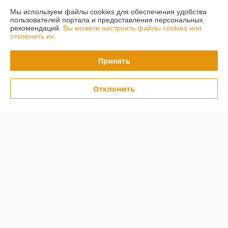
Мы используем файлы cookies для обеспечения удобства
Политика обработки cookies
пользователей портала и предоставления персональных
рекомендаций.
Вы можете настроить файлы cookies или
Сайт создан на платформе Deal.by
отключить их.
Принять
Отклонить
Информация для покупателя
Юридическое лицо:
ООО "БилдБай"
220070, г. Минск, пр-т Партизанский, д. 12а, комн. 10
Регистрационный номер ЕГР: 691595398
УНП: 691595398
Регистрационный орган: Минский райисполком
Дата регистрации компании: 28.05.2014
Ссылка на свидетельство/лицензию
Ссылка на свидетельство/лицензию