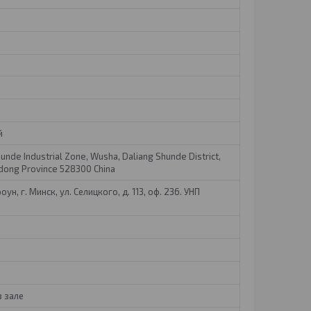
й
hunde Industrial Zone, Wusha, Daliang Shunde District,
dong Province 528300 China
ун, г. Минск, ул. Селицкого, д. 113, оф. 236. УНП
в зале