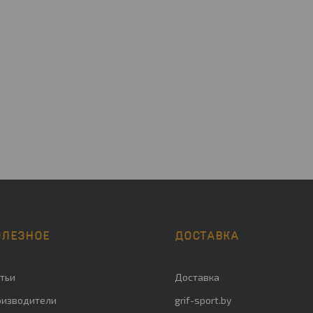
ОЛЕЗНОЕ
ДОСТАВКА
тьи
Доставка
оизводители
grif-sport.by