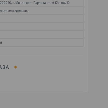
20070, г. Минск, пр-т Партизанский 12а, оф. 10
лежит сертификации
ый
АЗА