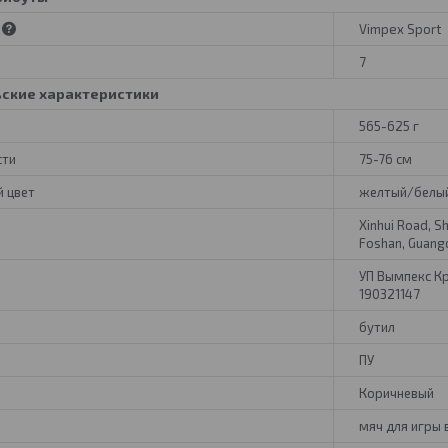
Vimpex Sport
7
ьские характеристики
565-625 г
сти
75-76 см
 цвет
желтый/белы
Xinhui Road, S
Foshan, Guang
УП Вымпекс Кро
190321147
бутил
ПУ
Коричневый
е
мяч для игры 