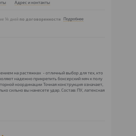
оты
Адрес и контакты
ие 14 дней
по договоренности
Подробнее
ением на растяжках - отличный выбор для тех, кто
воляют надежно прикрепить боксерский мяч к полу
оторной координации Точная конструкция означает,
ько сильно вы нанесете удар. Состав: ПУ, латексная