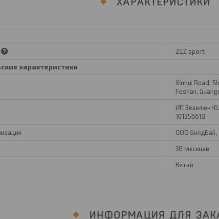
ХАРАКТЕРИСТИКИ
ZEZ sport
ьские характеристики
Xinhui Road, S
Foshan, Guang
ИП Зезелюк Ю.Г.
101356618
низация
ООО БилдБай, 2
36 месяцев
Китай
ИНФОРМАЦИЯ ДЛЯ ЗАК