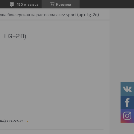
180 отзывов
Корзина
уша боксерская на растяжках zez sport (арт. lg-2d)
 LG-2D)
44) 757-57-75