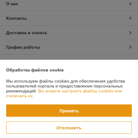
О нас
Контакты
Доставка и оплата
График работы
Полная версия сайта
Обработка файлов cookie
Политика обработки cookies
Мы используем файлы cookies для обеспечения удобства
пользователей портала и предоставления персональных
Сайт создан на платформе Deal.by
рекомендаций.
Вы можете настроить файлы cookies или
отключить их.
Принять
Отклонить
Информация для покупателя