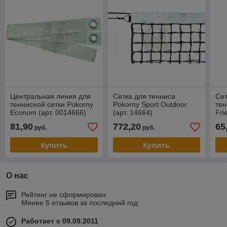
Центральная линия для
Сетка для тенниса
Сет
теннисной сетки Pokorny
Pokorny Sport Outdoor
тен
Econom (арт. 0014666)
(арт. 14664)
Fri
81,90
772,20
65
руб.
руб.
Купить
Купить
О нас
Рейтинг не сформирован
Менее 5 отзывов за последний год
Работает с 09.09.2011