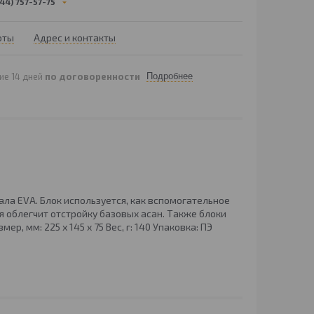
44) 757-57-75
оты
Адрес и контакты
ие 14 дней
по договоренности
Подробнее
ала EVA. Блок используется, как вспомогательное
я облегчит отстройку базовых асан. Также блоки
 мм: 225 х 145 х 75 Вес, г: 140 Упаковка: ПЭ