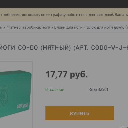
сообщения, поскольку по ее графику работы сегодня выходной. Ваша з
ги
Фитнес, аэробика, йога
Блоки для йоги
Блок для йоги go-do (
ЙОГИ GO-DO (МЯТНЫЙ) (АРТ. GODO-V-J-K
17,77
руб.
В наличии
Код:
32501
КУПИТЬ