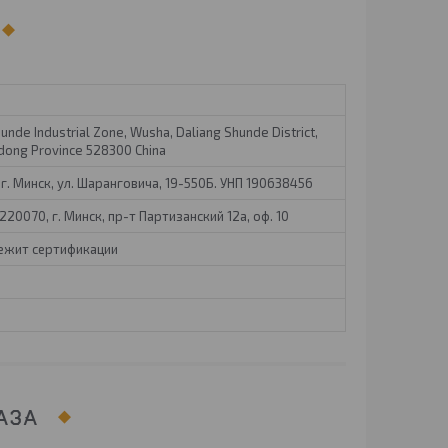
hunde Industrial Zone, Wusha, Daliang Shunde District,
dong Province 528300 China
г. Минск, ул. Шаранговича, 19-550Б. УНП 190638456
20070, г. Минск, пр-т Партизанский 12а, оф. 10
лежит сертификации
АЗА