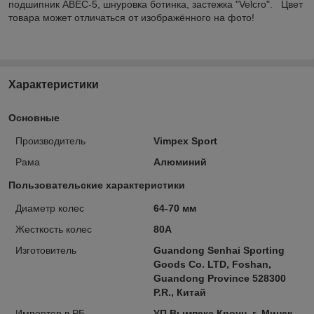
подшипник ABEC-5, шнуровка ботинка, застежка "Velcro". Цвет
товара может отличаться от изображённого на фото!
Характеристики
Основные
Производитель
Vimpex Sport
Рама
Алюминий
Пользовательские характеристики
Диаметр колес
64-70 мм
Жесткость колес
80A
Изготовитель
Guandong Senhai Sporting
Goods Co. LTD, Foshan,
Guandong Province 528300
P.R., Китай
Импортер в РБ
УП Вымпекс Кроун, г. Минск,