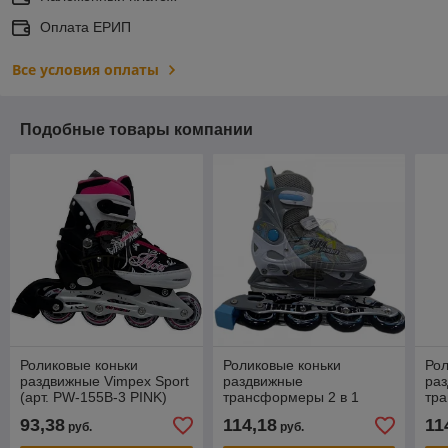
Оплата ЕРИП
Все условия оплаты
Подобные товары компании
Роликовые коньки
Роликовые коньки
Рол
раздвижные Vimpex Sport
раздвижные
ра
(арт. PW-155B-3 PINK)
трансформеры 2 в 1
тра
Vimpex Sport (арт. PW-
Vim
93,38
114,18
11
руб.
руб.
126B-107 BLUE)
12