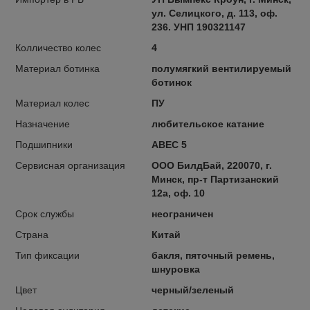
ул. Селицкого, д. 113, оф.
236. УНП 190321147
Колличество колес
4
Материал ботинка
полумягкий вентилируемый
ботинок
Материал колес
ПУ
Назначение
любительское катание
Подшипники
ABEC 5
Сервисная организация
ООО БилдБай, 220070, г.
Минск, пр-т Партизанский
12а, оф. 10
Срок службы
неограничен
Страна
Китай
Тип фиксации
бакля, пяточный ремень,
шнуровка
Цвет
черный/зеленый