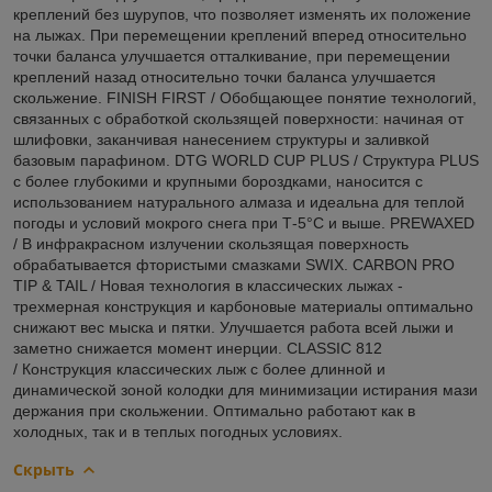
креплений без шурупов, что позволяет изменять их положение
на лыжах. При перемещении креплений вперед относительно
точки баланса улучшается отталкивание, при перемещении
креплений назад относительно точки баланса улучшается
скольжение. FINISH FIRST / Обобщающее понятие технологий,
связанных с обработкой скользящей поверхности: начиная от
шлифовки, заканчивая нанесением структуры и заливкой
базовым парафином. DTG WORLD CUP PLUS / Структура PLUS
с более глубокими и крупными бороздками, наносится с
использованием натурального алмаза и идеальна для теплой
погоды и условий мокрого снега при Т-5°C и выше. PREWAXED
/ В инфракрасном излучении скользящая поверхность
обрабатывается фтористыми смазками SWIX. CARBON PRO
TIP & TAIL / Новая технология в классических лыжах -
трехмерная конструкция и карбоновые материалы оптимально
снижают вес мыска и пятки. Улучшается работа всей лыжи и
заметно снижается момент инерции. CLASSIC 812
/ Конструкция классических лыж с более длинной и
динамической зоной колодки для минимизации истирания мази
держания при скольжении. Оптимально работают как в
холодных, так и в теплых погодных условиях.
Скрыть