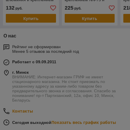
NN-75 (арт. Kompl-N75-
ботинками Marax MNN
бо
132
225
21
руб.
руб.
Alu)
(арт. Kompl-N75-MNN-Alu)
(ар
Alu
Купить
Купить
О нас
Рейтинг не сформирован
Менее 5 отзывов за последний год
Работает с 09.09.2011
г. Минск
ВНИМАНИЕ: Интернет-магазин ГРИФ не имеет
стационарного магазина. Не стоит приезжать по
указанному адресу за каким-либо товаром без
предварительного звонка и согласования. Спасибо за
понимание! пр-т Партизанский, 12а, офис 10, Минск,
Беларусь
Контакты
Показать весь график работы
Сегодня выходной