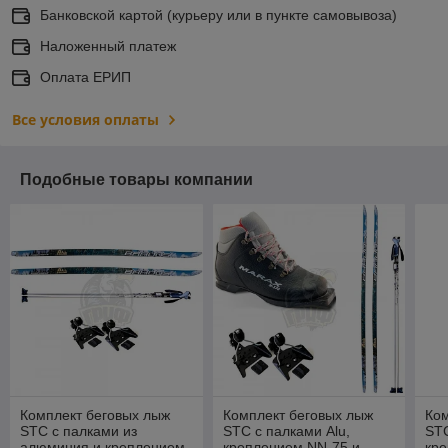
Банковской картой (курьеру или в пункте самовывоза)
Наложенный платеж
Оплата ЕРИП
Все условия оплаты
Подобные товары компании
Комплект беговых лыж
Комплект беговых лыж
Ком
STC с палками из
STC с палками Alu,
STC
алюминия и креплением
креплением NN-75 и
кр