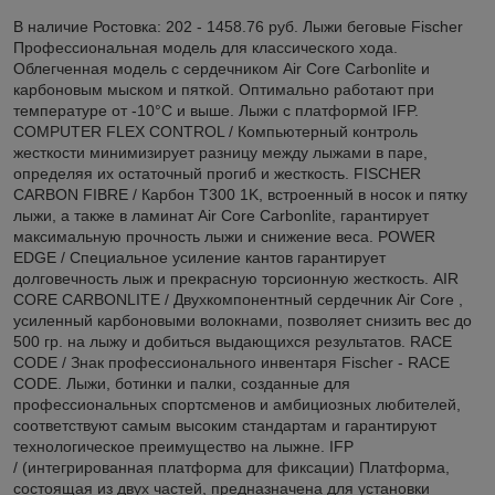
В наличие Ростовка: 202 - 1458.76 руб. Лыжи беговые Fischer
Профессиональная модель для классического хода.
Облегченная модель с сердечником Air Core Carbonlite и
карбоновым мыском и пяткой. Оптимально работают при
температуре от -10°C и выше. Лыжи с платформой IFP.
COMPUTER FLEX CONTROL / Компьютерный контроль
жесткости минимизирует разницу между лыжами в паре,
определяя их остаточный прогиб и жесткость. FISCHER
CARBON FIBRE / Карбон T300 1K, встроенный в носок и пятку
лыжи, а также в ламинат Air Core Carbonlite, гарантирует
максимальную прочность лыжи и снижение веса. POWER
EDGE / Специальное усиление кантов гарантирует
долговечность лыж и прекрасную торсионную жесткость. AIR
CORE CARBONLITE / Двухкомпонентный сердечник Air Core ,
усиленный карбоновыми волокнами, позволяет снизить вес до
500 гр. на лыжу и добиться выдающихся результатов. RACE
CODE / Знак профессионального инвентаря Fischer - RACE
CODE. Лыжи, ботинки и палки, созданные для
профессиональных спортсменов и амбициозных любителей,
соответствуют самым высоким стандартам и гарантируют
технологическое преимущество на лыжне. IFP
/ (интегрированная платформа для фиксации) Платформа,
состоящая из двух частей, предназначена для установки