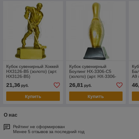
Кубок сувенирный Хоккей
Кубок сувенирный
Куб
HX3126-B5 (золото) (арт.
Боулинг HX-3306-C5
Ба
HX3126-B5)
(золото) (арт. HX-3306-
A9 
C5)
A9)
21,36
26,81
46
руб.
руб.
Купить
Купить
О нас
Рейтинг не сформирован
Менее 5 отзывов за последний год