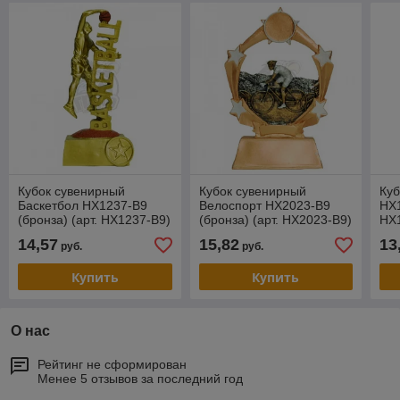
Кубок сувенирный
Кубок сувенирный
Куб
Баскетбол HX1237-B9
Велоспорт HX2023-B9
HX1
(бронза) (арт. HX1237-B9)
(бронза) (арт. HX2023-B9)
HX
14,57
15,82
13
руб.
руб.
Купить
Купить
О нас
Рейтинг не сформирован
Менее 5 отзывов за последний год