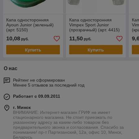
Капа односторонняя
Капа односторонняя
Ка
Ayoun Junior (зеленый)
Vimpex Sport Junior
Vim
(арт. 5150)
(прозрачный) (арт. 4415)
(кр
10,08
11,50
9,
руб.
руб.
Купить
Купить
О нас
Рейтинг не сформирован
Менее 5 отзывов за последний год
Работает с 09.09.2011
г. Минск
ВНИМАНИЕ: Интернет-магазин ГРИФ не имеет
стационарного магазина. Не стоит приезжать по
указанному адресу за каким-либо товаром без
предварительного звонка и согласования. Спасибо за
понимание! пр-т Партизанский, 12а, офис 10, Минск,
Беларусь