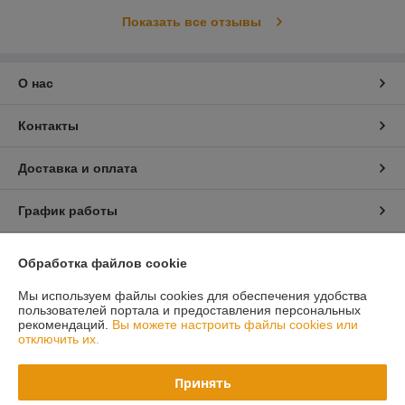
Показать все отзывы
О нас
Контакты
Доставка и оплата
График работы
Полная версия сайта
Обработка файлов cookie
Мы используем файлы cookies для обеспечения удобства
Политика обработки cookies
пользователей портала и предоставления персональных
рекомендаций.
Вы можете настроить файлы cookies или
Сайт создан на платформе Deal.by
отключить их.
Принять